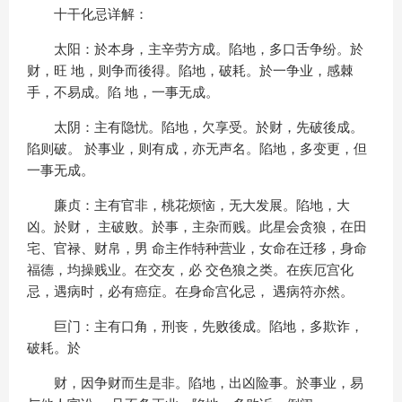
十干化忌详解：
太阳：於本身，主辛劳方成。陷地，多口舌争纷。於
财，旺 地，则争而後得。陷地，破耗。於一争业，感棘
手，不易成。陷 地，一事无成。
太阴：主有隐忧。陷地，欠享受。於财，先破後成。
陷则破。 於事业，则有成，亦无声名。陷地，多变更，但
一事无成。
廉贞：主有官非，桃花烦恼，无大发展。陷地，大
凶。於财， 主破败。於事，主杂而贱。此星会贪狼，在田
宅、官禄、财帛，男 命主作特种营业，女命在迁移，身命
福德，均操贱业。在交友，必 交色狼之类。在疾厄宫化
忌，遇病时，必有癌症。在身命宫化忌， 遇病符亦然。
巨门：主有口角，刑丧，先败後成。陷地，多欺诈，
破耗。於
财，因争财而生是非。陷地，出凶险事。於事业，易