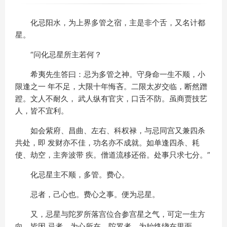
化忌阳水，为上界多管之宿，主是非个舌，又名计都
星。
“问化忌星所主若何？
希夷先生答曰：忌为多管之神。守身命一生不顺，小
限逢之一 年不足，大限十年悔吝。二限太岁交临，断然蹭
蹬。文人不耐久， 武人纵有官灾，口舌不防。虽商贾技艺
人，皆不宜利。
如会紫府、昌曲、左右、科权禄，与忌同宫又兼四杀
共处，即 发财亦不佳，功名亦不成就。如单逢四杀、耗
使、劫空，主奔波带 疾。僧道流移还俗。处事只求七分。”
化忌星主不顺，多管。费心。
忌者，己心也。费心之事。便为忌星。
又，忌星与陀罗所落宫位合参宫星之气，可定一生方
向。皆因 忌者，为心所在。陀罗者，为始终绕在里面。