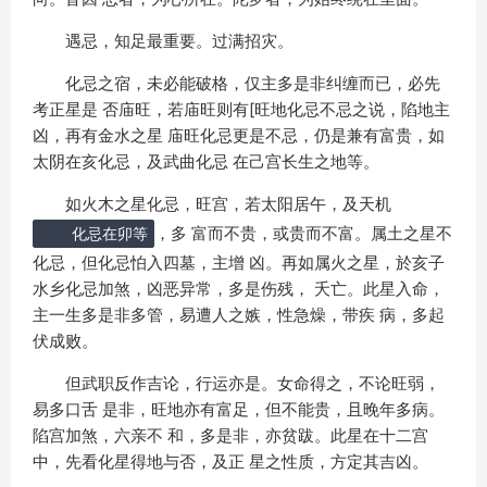
遇忌，知足最重要。过满招灾。
化忌之宿，未必能破格，仅主多是非纠缠而已，必先
考正星是 否庙旺，若庙旺则有[旺地化忌不忌之说，陷地主
凶，再有金水之星 庙旺化忌更是不忌，仍是兼有富贵，如
太阴在亥化忌，及武曲化忌 在己宫长生之地等。
如火木之星化忌，旺宫，若太阳居午，及天机
，多 富而不贵，或贵而不富。属土之星不
化忌在卯等
化忌，但化忌怕入四墓，主增 凶。再如属火之星，於亥子
水乡化忌加煞，凶恶异常，多是伤残， 夭亡。此星入命，
主一生多是非多管，易遭人之嫉，性急燥，带疾 病，多起
伏成败。
但武职反作吉论，行运亦是。女命得之，不论旺弱，
易多口舌 是非，旺地亦有富足，但不能贵，且晚年多病。
陷宫加煞，六亲不 和，多是非，亦贫跋。此星在十二宫
中，先看化星得地与否，及正 星之性质，方定其吉凶。