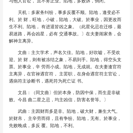
与他人官讼， 且不务正业。陷地，多败诉，倒闭。
天机：多家务纠纷，事多反覆不顺。陷地，逢变必不
利。於 财，旺地，小破，陷地，大破。於事业，因更改而
生不利。陷地， 有进退皆凶之象。（此星化忌在迁移，最
易迷路，再会凶星，必有 交通事故。〕在夫妻闹家务，会
解神主离异。
文曲：主欠学术，声名欠佳。陷地，好吹嘘，不受欢
迎。於 财，则有被冻结之象，不易到手。陷地，得空头支
票。於事业，辛 劳而小成。陷地，无成就。在夫妻逢官符
主离异，在官禄遇官符， 主罢职，在身命遇官符主官讼，
遇病符主诊断书，遇死符为死亡证 书。
文昌：（同文曲〕但於本身，防因中保，而生是非破
败。今昌 曲二星之忌，均主凶信，防害名誉等。〕
武曲：主因财而多是非。陷地，破大财，兼生大气。
於财帛， 主辛劳而得，且有争纷。陷地，无有。於事业，
先败晚成，多反 覆。陷地，不利。