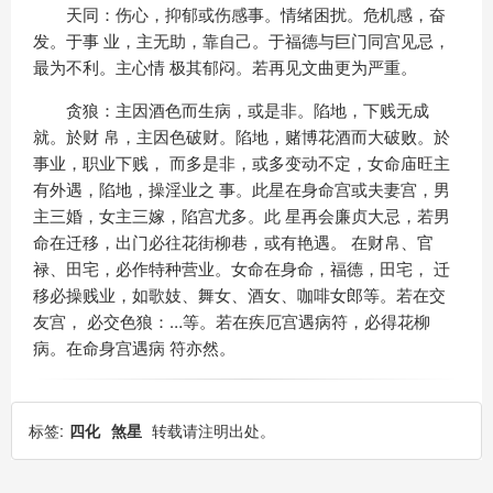
天同：伤心，抑郁或伤感事。情绪困扰。危机感，奋
发。于事 业，主无助，靠自己。于福德与巨门同宫见忌，
最为不利。主心情 极其郁闷。若再见文曲更为严重。
贪狼：主因酒色而生病，或是非。陷地，下贱无成
就。於财 帛，主因色破财。陷地，赌博花酒而大破败。於
事业，职业下贱， 而多是非，或多变动不定，女命庙旺主
有外遇，陷地，操淫业之 事。此星在身命宫或夫妻宫，男
主三婚，女主三嫁，陷宫尤多。此 星再会廉贞大忌，若男
命在迁移，出门必往花街柳巷，或有艳遇。 在财帛、官
禄、田宅，必作特种营业。女命在身命，福德，田宅， 迁
移必操贱业，如歌妓、舞女、酒女、咖啡女郎等。若在交
友宫， 必交色狼：…等。若在疾厄宫遇病符，必得花柳
病。在命身宫遇病 符亦然。
标签:
四化
煞星
转载请注明出处。