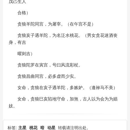
戊己生人
合格）
贪狼羊陀同宫，为屠宰。（在午宫不是）
贪狼亥子遇羊陀，为名泛水桃花。（男女贪花迷酒丧
身，有吉
曜则吉）
贪狼陀罗在寅宫，号曰风流彩杖。
贪狼昌曲同宫，必多虚而少实。
女命，贪狼在亥子遇羊陀，多嫉妒。（逢禄马不美）
女命，贪狼巳亥陷地守命，加煞，古人以为会为为娼
妓。
标签:
主星
桃花
暗
动星
转载请注明出处。