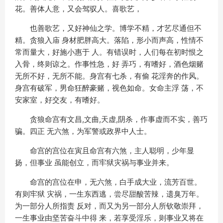
花。善体人意，又会驾驭人。喜歌艺，
也善歌艺，又好神仙之学。博学不精，才艺尽通但不
精。贪狼入庙 身材肥胖高大。落陷，形小而声高，性情不
常而量大，好施小惠于 人。有错误时，人们每在初时恨之
入骨，终则谅之。作事性急，好 弄巧，有嗜好，酒色烟赌
无所不好，无所不能。身宫有七杀，有偷 花淫奔的作风。
身宫有破军，男命狂醉豪赌，视色如命。女命主浮 荡，不
安家室，好交友，有嗜好。
贪狼命宫有文昌,文曲,天虚,阴杀，作事虚而不实，善巧
骗。四正 无六煞，为军警或政界中人士。
命宫的宫位在寅且命宫有六煞，主人聪明，少年显
扬，但事业 虽能创立，而牢狱灾祸与事业并来。
命宫的宫位在申，无六煞，白手成大业，流芳百世。
有则牢狱 灾祸，一生东西逃，尝尽甜酸苦辣，遗臭万年。
为一部分人所指责 反对，而又为另一部分人所钦敬崇拜，
一生事业由坚苦奋斗中得 来，若享受淫乐，则事业又将在