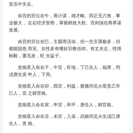
安乐中失去。
命宫的宫位在午，善计谋，雄才略。四正无六煞，事
业极大， 左右经济形势，掌握财政大权。否则须在商界谋
发展。
命宫的宫位在巳，主圆滑活动，但一生灾遇极多，但
都能脱危 而安。女性多有嗜好宗教信仰。有丈夫志，性情
刚毅，重毛发，旺 夫益子。
贪狼星入命在子，午宫，旺地，丁己生人，福厚，丙
戊庚生寅 申人，下局。
贪狼星入命在卯，酉宫，利益，紫微同见火星贵乙辛
己人，宜 之财官格。
贪狼星入命在寅，申宫，和平，庚生人，财官格。
贪狼星入命在丑，未宫，入庙，武曲同见火生戊己庚
生人，贵 格。