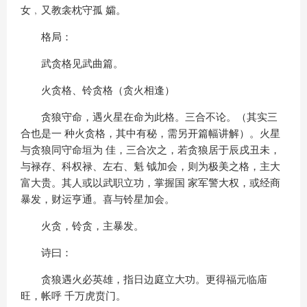
女﹐又教衾枕守孤 孀。
格局：
武贪格见武曲篇。
火贪格、铃贪格（贪火相逢）
贪狼守命，遇火星在命为此格。三合不论。（其实三
合也是一 种火贪格，其中有秘，需另开篇幅讲解）。火星
与贪狼同守命垣为 佳，三合次之，若贪狼居于辰戌丑未，
与禄存、科权禄、左右、魁 钺加会，则为极美之格，主大
富大贵。其人或以武职立功，掌握国 家军警大权，或经商
暴发，财运亨通。喜与铃星加会。
火贪，铃贪，主暴发。
诗曰：
贪狼遇火必英雄，指日边庭立大功。更得福元临庙
旺，帐呼 千万虎贲门。