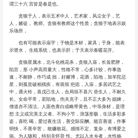
谓三十六 宫皆是春是也。
贪狼于人，表示五术中人，艺术家，风尘女子，艺
人，赌徒， 教师。贪狼有教师这个性质；贪狼于地表示娱
乐场所，
也有可能表示庙宇；于物是木材，家具；于身，能表
示肾水， 生殖系统，也表示肝；于天表示春暖花开。
贪狼星属水，北斗化桃花杀，贪狼入庙，长耸肥胖，
陷宫，形 小声高而量大，性格不常，心多计较，作事急
速，不耐静，作巧成 拙，好赌博，花酒，陷地，加羊陀忌
星，则孤贫破相残疾，有斑痕 疤痣，入庙，多居武艺之
中，遇火铃，喜戊己生人，合局垣不喜六 癸生人，不耐久
长。女命平常，若陷地，伤夫克子，且不正大多为 娼婢，
僧道亦不清洁。人面色青白或略带黄色，中等身材，是理
想 主义或完美主义者。不拘小节，浪荡形骸，生活多彩多
姿，喜吃 喝，爱过夜生活，善交际应酬。能言善道，作事
明快，不畏辛苦， 敢赚敢花。感情不定、复杂，有博爱之
病。为人随和，特别关怀异 性。尤以入水乡者，水性杨