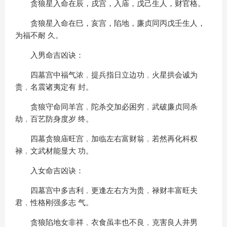
贪狼星入命在辰，戌宫，入庙，戊己生人，财官格。
贪狼星入命在巳，亥宫，陷地，廉贞同丙戊壬生人，
为福不耐 久。
入男命吉凶诀：
四墓宫中福气浓﹐提兵指日立边功﹐火星拱会诚为
贵﹐名震诸夷定有 封。
贪狼守命同羊宫﹐陀杀交加必困穷﹐武破廉贞同杀
劫﹐百艺防身度岁 终。
四墓贪狼庙旺宫﹐加临左右富财翁﹐若然再化科权
禄﹐文武材能显大 功。
入女命吉凶诀：
四墓宫中多吉利﹐更逢左右方为贵﹐禄财丰富旺夫
君﹐性格刚强多志 气。
贪狼陷地女非祥﹐衣食虽丰也不良﹐克害良人井男