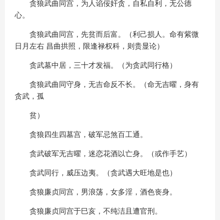
贪狼武曲同宫，为人谄佞奸贪，自私自利，无公德
心。
贪狼武曲同宫，先贫而后富。（利己损人。命有紫微
日月左右 昌曲拱照，限逢禄权科，则贵显论）
贪武墓中居，三十才发福。（为贪武同行格）
贪狼武曲同守身，无吉命反不长。（命无吉曜，身有
贪武，孤
贫）
贪狼四生四墓宫，破军忌煞百工通。
贪武破军无吉曜，迷恋花酒以亡身。（或作手艺）
贪武同行，威压边夷。（贪武遇大旺地是也）
贪狼廉贞同宫，男浪荡，女多淫，酒色丧身。
贪狼廉贞同宫于巳亥，不纯洁且遭官刑。