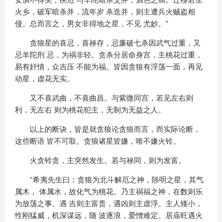
火乡，破军暗杀并，流年岁 杀迭并，则主遭兵火贼盗相
侵。总而言之，男女非得地之星，不见 尤妙。”
贪狼星的喜忌，喜禄存，忌廉破七杀因武气过重，又
忌羊陀刑 忌，为祸非轻。贪杀分居命身宫，主桃花过重，
易有奸情，众吉压 不能为福。皆因贪狼有浮荡一面，再见
动星，虚花无实。
又不喜武曲，不喜曲昌。与紫微同宫，若见左右则
利，无左右 则为桃花犯主，无制为无益之人。
以上的断诀，皆是就贪狼论贪狼而言，而实际论断，
这些断语 皆不可取。贪狼诸星皆嫌，唯不嫌火铃。
火贪铃贪，主突然发生。若与禄同，则为发富。
“希夷先生曰：贪狼为北斗解厄之神，陟明之星，其气
属木， 体属水，故化气为桃花。乃主祸福之神，在数则乐
为放荡之事。遇 吉则主富贵，遇凶则主虚浮。主人矮小，
性刚猛威，机深谋远，随 波逐浪，爱憎难定。居庙旺遇火