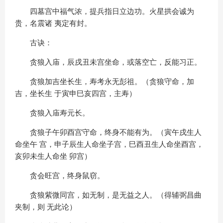
四墓宫中福气浓，提兵指日立边功。火星拱会诚为
贵，名震诸 夷定有封。
古诀：
贪狼入庙，辰戌丑未宫坐命，或落空亡，反能习正。
贪狼加吉坐长生，寿考永无彭祖。（贪狼守命，加
吉，坐长生 于寅申巳亥四宫，主寿）
贪狼入庙寿元长。
贪狼子午卯酉宫守命，终身不能有为。（寅午戌生人
命坐午 宫，申子辰生人命坐子宫，巳酉丑生人命坐酉宫，
亥卯未生人命坐 卯宫）
贪会旺宫，终身鼠窃。
贪狼紫微同宫，如无制，是无益之人。（得辅弼昌曲
夹制，则 无此论）