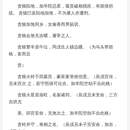
贪狼陷地，加羊陀忌星，孤贫破相残疾，有斑痕疤
痣。 贪狼巳亥陷地加煞，不为屠人亦遭刑。
贪狼加煞同乡，女偷香而男鼠窃。
贪狼会煞无吉曜，屠宰之人。
贪狼擎羊居午位，丙戊生人镇边疆。（为马头带箭
格，富而且
贵）
贪狼火铃于四墓宫，豪富家资侯伯贵。（辰戌宫佳，
丑未宫次 之，若守照俱可论吉。加羊陀空劫不合此格）
贪狼火星居庙旺，名振诸邦。（辰戌丑未安命，三方
吉拱尤
美。卯宫安命，无煞次之。加羊陀空劫不合此格）
贪铃并守，将相之名。（辰戌丑未子宫安命，加吉，