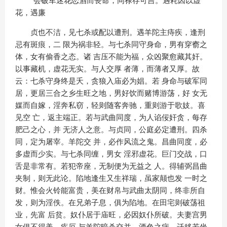
“会破军迷花恋酒而丧命，同禄存可吉。遇耗因以虚
花，遇廉
贞也不洁，见七杀或配以遭刑。遇羊陀主痔疾，逢刑
忌有斑痕，二 限为祸非轻。与七杀同守身命，男有穿窬之
体，女有偷香之态。诸 吉压不能为福，众凶聚愈藏其奸。
以事藏机，虚花无实。与人交厚 者薄，而薄者又厚。故
云：七杀守身终是夭，贪狼入庙必为娼。若 身命与破军同
居，更居三合之乡生旺之地，男好饮而赌博游荡，好 女无
媒而自嫁，淫奔私窃，轻则随客奔驰，重则游于歌妓。喜
见空 亡，返主端正。若与武曲同度，为人谄佞奸贪，每存
肥己之心，并 无济人之意。与贞同，公庭必定遭刑。四杀
同，定为屠宰。羊陀交 并，必作风流之鬼。昌曲同度，必
多虚而少实。与七杀同缠，男女 淫邪虚花。巨门交战，口
舌是非常有。若犯帝座，无制便为无益之 人。得辅弼昌曲
夹制，则无此论。陷地逢生又生祥瑞，虽家颠也发 一时之
财。惟会火铃能富贵，美在财帛与武曲太阴同，终非所自
发，则为淫佚。在兄弟子息，俱为陷地。在田宅则破荡祖
业，先富 后贫。奴仆居于庙旺，必因奴仆所破。夫妻宫男
女俱不得美，疾厄 与羊陀暗杀交并，酒色之病。迁移若坐