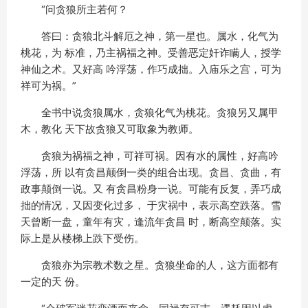
“问贪狼所主若何？
答曰：贪狼北斗解厄之神，第一星也。属水，化气为
桃花，为 标准，乃主祸福之神。受善恶定奸诈瞒人，授学
神仙之术。又好高 吟浮荡，作巧成拙。入庙乐之宫，可为
祥可为祸。”
全书中说贪狼属水，贪狼化气为桃花。贪狼另又属甲
木，教化 天下故贪狼又可取象为教师。
贪狼为祸福之神，可祥可祸。因有水的属性，好高吟
浮荡，所 以有贪昌颠倒一类的组合出现。贪昌、贪曲，有
政事颠倒一说。又 有贪昌粉身一说。可能有反复，弄巧成
拙的情况，又因变化过多， 于灾祸中，表示高空跌落。雪
天曾断一盘，童年有灾，逢流年贪昌 时，断高空颠落。实
际上是从楼梯上跌下受伤。
贪狼亦为宗教术数之星。贪狼坐命的人，这方面都有
一定的天 份。