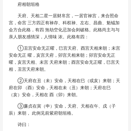
府相朝垣格
天府、天相二星一居财帛宫，一居官禄宫，来合照命
宫，命宫 三方四正有禄存、科权禄、左右、昌曲、魁钺加
会方合此格，有四 煞劫空化忌加会则破格。此格尚主与与
亲人朋友感情深，人情味 浓。此格有四：
①丑宫安命无正曜，巳宫天府、酉宫天相来朝；未宫
安命无正 曜，亥宫天府，卯宫天相来朝；卯宫安命无正
曜，亥宫天相、未宫 天府来朝；酉宫安命无正曜，巳宫天
相，丑宫天府来朝。
②天府在丑（未）安命，天相在巳（或亥）来朝；天
府在卯 （酉）安命，天相在未（丑）来朝；天府在巳
（亥）安命，天相在 酉（卯）来朝。
③廉贞在寅（申）安命，天府、天相在午、戌（子
辰）来朝， 此例见前紫府朝垣格。
诗曰：