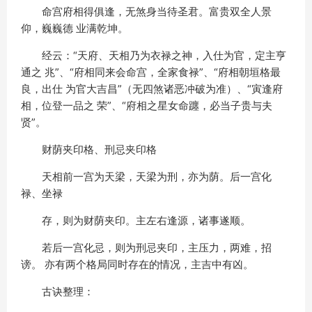
命宫府相得俱逢，无煞身当待圣君。富贵双全人景
仰，巍巍德 业满乾坤。
经云：“天府、天相乃为衣禄之神，入仕为官，定主亨
通之 兆”、“府相同来会命宫，全家食禄”、“府相朝垣格最
良，出仕 为官大吉昌”（无四煞诸恶冲破为准）、“寅逢府
相，位登一品之 荣”、“府相之星女命躔，必当子贵与夫
贤”。
财荫夹印格、刑忌夹印格
天相前一宫为天梁，天梁为刑，亦为荫。后一宫化
禄、坐禄
存，则为财荫夹印。主左右逢源，诸事遂顺。
若后一宫化忌，则为刑忌夹印，主压力，两难，招
谤。 亦有两个格局同时存在的情况，主吉中有凶。
古诀整理：