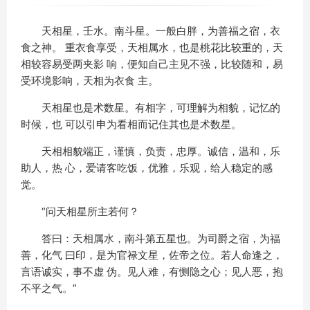
天相星，壬水。南斗星。一般白胖，为善福之宿，衣
食之神。 重衣食享受，天相属水，也是桃花比较重的，天
相较容易受两夹影 响，便知自己主见不强，比较随和，易
受环境影响，天相为衣食 主。
天相星也是术数星。有相字，可理解为相貌，记忆的
时候，也 可以引申为看相而记住其也是术数星。
天相相貌端正，谨慎，负责，忠厚。诚信，温和，乐
助人，热 心，爱请客吃饭，优雅，乐观，给人稳定的感
觉。
“问天相星所主若何？
答曰：天相属水，南斗第五星也。为司爵之宿，为福
善，化气 曰印，是为官禄文星，佐帝之位。若人命逢之，
言语诚实，事不虚 伪。见人难，有恻隐之心；见人恶，抱
不平之气。”