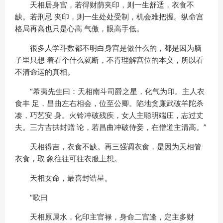
天相居身宫，若得财荫夹印，则一生舒适，衣食不
缺。若刑忌 夹印，则一生处处受制，机会难把握。纵命宫
格局再高也只是心高 气傲，眼高手低。
很多人学斗数都不明白身宫是做什么的，都是因为脑
子里只想 着看个什么就断，不肯理解宫位的本义，所以看
不清命运的真相。
“希夷先生曰：天相南斗司爵之星，化气为印。主人衣
食丰 足，昌曲左右相会，位至公卿。陷地贪廉武破羊陀杀
凑，巧艺安 身。火铃冲破残疾，女人主聪明端庄，志过丈
夫。三方吉拱封赠 论，若昌曲冲破侍妾，在僧道主清高。”
天相得吉，衣食不缺。再三强调衣食，是因为天相管
衣食，取 象往往可往衣服上想。
天相女命，最喜封诰星。
“歌曰
天相原属水，化印主官禄，身命二宫逢，定主多财