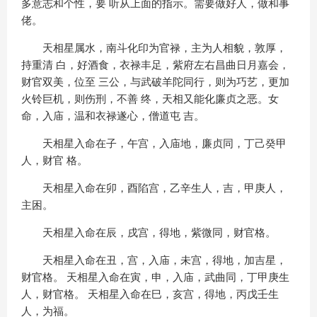
多意志和个性，要 听从上面的指示。需要做好人，做和事
佬。
天相星属水，南斗化印为官禄，主为人相貌，敦厚，
持重清 白，好酒食，衣禄丰足，紫府左右昌曲日月嘉会，
财官双美，位至 三公，与武破羊陀同行，则为巧艺，更加
火铃巨机，则伤刑，不善 终，天相又能化廉贞之恶。女
命，入庙，温和衣禄遂心，僧道屯 吉。
天相星入命在子，午宫，入庙地，廉贞同，丁己癸甲
人，财官 格。
天相星入命在卯，酉陷宫，乙辛生人，吉，甲庚人，
主困。
天相星入命在辰，戌宫，得地，紫微同，财官格。
天相星入命在丑，宫，入庙，未宫，得地，加吉星，
财官格。 天相星入命在寅，申，入庙，武曲同，丁甲庚生
人，财官格。 天相星入命在巳，亥宫，得地，丙戊壬生
人，为福。