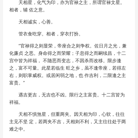
天相星，化气为印，亦为官禄之主，所谓官禄文星。
相者，辅 佐之意。
天相诚实，心善。
管衣食吃穿。相者，穿衣打扮。
“官禄得之则显荣，帝座合之则争权。佐日月之光，兼
化廉贞 之恶。身命得之而荣耀；子息得之而嗣续昌，十二
宫中皆为祥福， 不随恶而变志，不因杀而改移。限步逢
之，富不可量。此星若临生 旺之乡，虽不逢帝座，若得左
右，则职掌威权。或居闲弱之地，也 作吉利，二限逢之主
富贵。”
遇吉更吉，无吉也不凶。限行之主富贵。十二宫皆为
祥福。
天相不惧煞星，但重两夹。因天相为印，心软，往往
主见不坚 定，若两夹不吉，天相则不利，又主往往处于两
难之中。