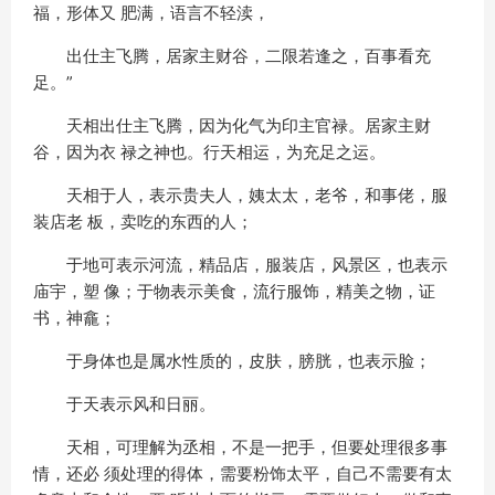
福，形体又 肥满，语言不轻渎，
出仕主飞腾，居家主财谷，二限若逢之，百事看充
足。”
天相出仕主飞腾，因为化气为印主官禄。居家主财
谷，因为衣 禄之神也。行天相运，为充足之运。
天相于人，表示贵夫人，姨太太，老爷，和事佬，服
装店老 板，卖吃的东西的人；
于地可表示河流，精品店，服装店，风景区，也表示
庙宇，塑 像；于物表示美食，流行服饰，精美之物，证
书，神龕；
于身体也是属水性质的，皮肤，膀胱，也表示脸；
于天表示风和日丽。
天相，可理解为丞相，不是一把手，但要处理很多事
情，还必 须处理的得体，需要粉饰太平，自己不需要有太