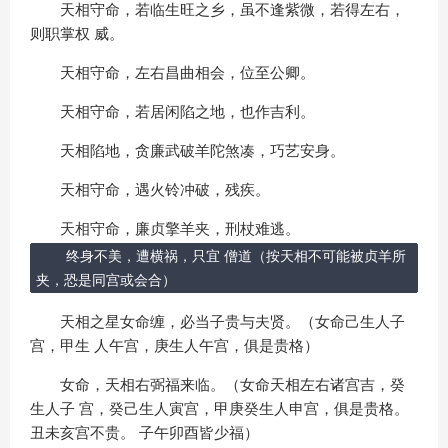
天相守命，若临生旺之乡，虽不逢紫微，若得左右，
则职掌权 威。
天相守命，左右昌曲相会，位至公卿。
天相守命，若居闲陷之地，也作吉利。
天相陷地，贪廉武破羊陀煞凑，巧艺安身。
天相守命，遇火铃冲破，残疾。
天相守命，廉贞擎羊夹，刑杖难逃。
终身不美，遭横祸，只宜 僧道（按天相不可能被贞羊所
夹，恐是同宫或会合）
天相之星女命缠，必当子贵与夫贤。（女命己生人子
宫，甲生 人午宫，庚生人午宫，俱是贵格）
女命，天相右弼福来临。（女命天相左右诸宫吉，癸
生人子 宫，癸己生人寅宫，甲庚癸生人申宫，俱是贵格。
丑未亥宫不贵。 子午卯酉皆少福）