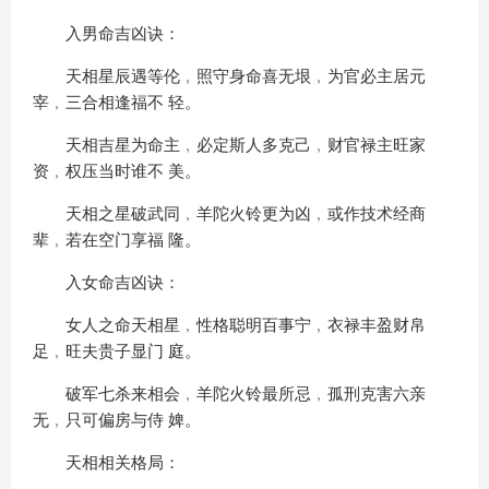
入男命吉凶诀：
天相星辰遇等伦﹐照守身命喜无垠﹐为官必主居元
宰﹐三合相逢福不 轻。
天相吉星为命主﹐必定斯人多克己﹐财官禄主旺家
资﹐权压当时谁不 美。
天相之星破武同﹐羊陀火铃更为凶﹐或作技术经商
辈﹐若在空门享福 隆。
入女命吉凶诀：
女人之命天相星﹐性格聪明百事宁﹐衣禄丰盈财帛
足﹐旺夫贵子显门 庭。
破军七杀来相会﹐羊陀火铃最所忌﹐孤刑克害六亲
无﹐只可偏房与侍 婢。
天相相关格局：