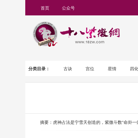
首页
公众号
分类目录：
古诀
宫位
星情
四
摘要：虎神占法是宁雪天创造的，紫微斗数“命卦一